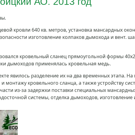
оицкий АО. 2013 год
вы.
евой кровли 640 кв. метров, установка мансардных око
зопасности изготовление колпаков дымохода и вент. ша
ьзовался кровельный сланец прямоугольной формы 40х25
лки дымоходов применялась кровельная медь.
те явилось разделение их на два временных этапа. На 
и монтажу кровельного сланца, а также устройству сис
тчасти из-за задержки поставки специальных мансардных
одосточной системы, отделка дымоходов, изготовление 